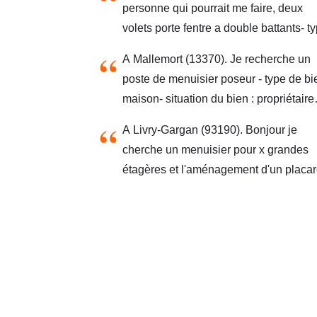
personne qui pourrait me faire, deux
volets porte fentre a double battants- t
de bien : maison- situation du bien :
A Mallemort (13370). Je recherche un
propriétaire occupant- vous êtes :
poste de menuisier poseur - type de bie
particulier
maison- situation du bien : propriétaire
occupant- vous êtes : particulier
A Livry-Gargan (93190). Bonjour je
cherche un menuisier pour x grandes
étagères et l'aménagement d'un placar
bagnolet. merci de votre réponse sara
lherbier- type de bien : maison- situati
du bien : propriétaire occupant- vous êt
particulier