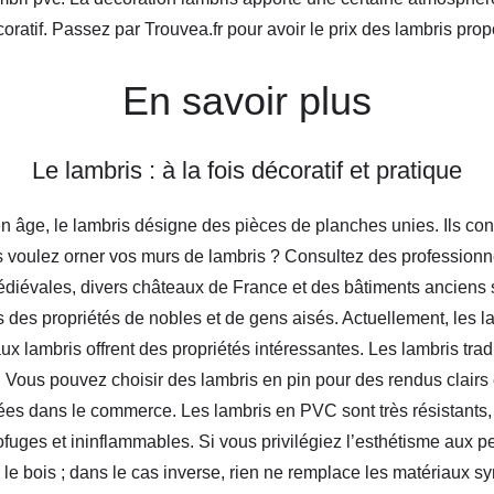
oratif. Passez par Trouvea.fr pour avoir le prix des lambris pro
En savoir plus
Le lambris : à la fois décoratif et pratique
ge, le lambris désigne des pièces de planches unies. Ils const
ous voulez orner vos murs de lambris ? Consultez des profession
diévales, divers châteaux de France et des bâtiments anciens s
des propriétés de nobles et de gens aisés. Actuellement, les la
x lambris offrent des propriétés intéressantes. Les lambris tradit
. Vous pouvez choisir des lambris en pin pour des rendus clairs
s dans le commerce. Les lambris en PVC sont très résistants, im
ofuges et ininflammables. Si vous privilégiez l’esthétisme aux
 le bois ; dans le cas inverse, rien ne remplace les matériaux sy