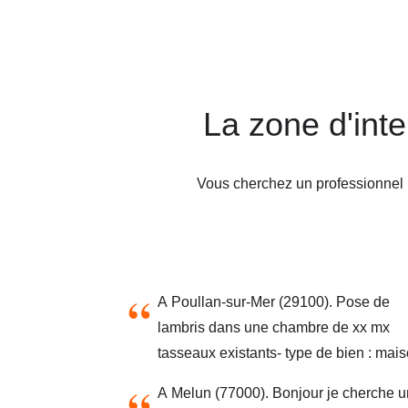
La zone d'int
Vous cherchez un professionnel 
A Poullan-sur-Mer (29100). Pose de
lambris dans une chambre de xx mx
tasseaux existants- type de bien : mais
situation du bien : propriétaire occupan
A Melun (77000). Bonjour je cherche 
vous êtes : particulier