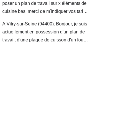
poser un plan de travail sur x éléments de
cuisine bas. merci de m'indiquer vos tarifs.
cordialement- type de bien : maison-
A Vitry-sur-Seine (94400). Bonjour, je suis
situation du bien : propriétaire occupant-
actuellement en possession d'un plan de
vous êtes : particulier
travail, d'une plaque de cuisson d'un four
encastrable et du meuble adéquat au
rangement de tout ce matériel. le
problème que je rencontre actuellement
est le suivant, un tuyau m'oblige à
effectuer une découpe supplémentaire sur
un meuble qui ne semble pas fait pour
être découper. ( meuble en kit ikea ) dans
la mesure ou je ne me suis jamais servis
de matériel comme une scie sauteuse ou
une scie circulaire,...