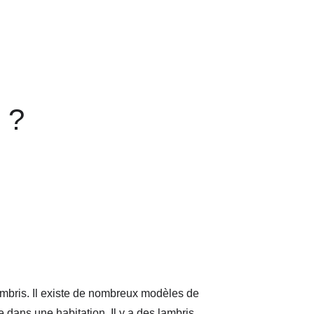
 ?
mbris. Il existe de nombreux modèles de
 dans une habitation. Il y a des lambris