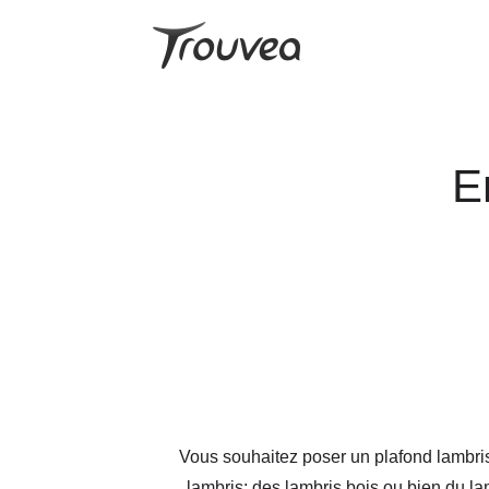
E
Vous souhaitez poser un plafond lambri
lambris: des lambris bois ou bien du la