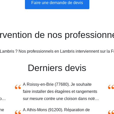
Faire une demande de devis
ervention de nos professionn
Lambris ? Nos professionnels en Lambris interviennent sur la 
Derniers devis
A Roissy-en-Brie (77680). Je souhaite
faire installer des étagères et rangements
on-
sur mesure contre une cloison dans notre
t-
salle à manger, sur environ x mètres au
une
A Athis-Mons (91200). Réparation de
sol et x mètres de haut, le tout caché par