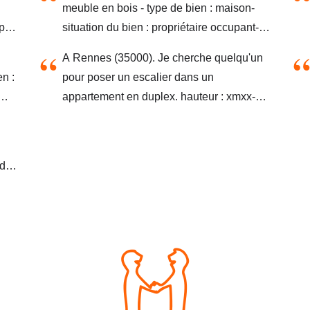
meuble en bois - type de bien : maison-
ses portes.- type de bien : maison-
ype
situation du bien : propriétaire occupant-
situation du bien : propriétaire occupant-
vous êtes : particulier
vous êtes : particulier
A Rennes (35000). Je cherche quelqu'un
n :
pour poser un escalier dans un
appartement en duplex. hauteur : xmxx-
type de bien : maison- situation du bien :
propriétaire occupant- vous êtes :
particulier
d à
h
on
es :