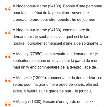
est très malade et je ai besoin de pouvoir sortir de la
A Nogent-sur-Marne (94130). Besoin d'une personne
maison et le laisser en toute confianc description: me
pour la nuit début de la prestation : novembre
permettre de sortir de la maison et laisser mon mari
créneau horaire pour être rappelé : fin de journée
dans de bonnes confitions
A Nogent-sur-Marne (94130). commentaire du
demandeur : je souhaite savoir quel est le tarif
horaire, journalier et mensuel d'une aide soignante
de nuit et de jour à domicile. commentaire de la
A Maincy (77950). commentaire du demandeur : je
télépro : xxans aout je souhaite savoir quel est le tarif
souhaiterais obtenir un devis pour la garde de mon
horaire, journalier et mensuel d'une aide soignante
mari un w end commentaire de la télépro : age de xx
de nuit et de jour à domicile. le projet concerne : ->
ans le projet concerne : -> une habitation existante ->
une habitation existante -> résidence principale
A Marseille (13009). commentaire du demandeur : ce
résidence principale
masque de qualification : je souhaite savoir quel est
serais pour ma grand mere agée de xxans. elle est
le tarif horaire, journalier et mensuel d'une aide...
alitée. il faudrais une garde de nuit + le jour du
vendredi soir au dimache soir.n le projet concerne : -
A Massy (91300). Besoin d'une garde de nuit xx
> une habitation existante -> résidence principale