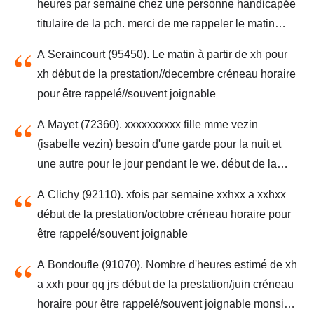
heures par semaine chez une personne handicapée
titulaire de la pch. merci de me rappeler le matin
entre xh et xxh début de la prestation//aout créneau
A Seraincourt (95450). Le matin à partir de xh pour
horaire pour être rappelé// souvent joignable
xh début de la prestation//decembre créneau horaire
pour être rappelé//souvent joignable
A Mayet (72360). xxxxxxxxxx fille mme vezin
(isabelle vezin) besoin d'une garde pour la nuit et
une autre pour le jour pendant le we. début de la
prestation/decembre créneau horaire pour être
A Clichy (92110). xfois par semaine xxhxx a xxhxx
rappelé/souvent joignable
début de la prestation/octobre créneau horaire pour
être rappelé/souvent joignable
A Bondoufle (91070). Nombre d'heures estimé de xh
a xxh pour qq jrs début de la prestation/juin créneau
horaire pour être rappelé/souvent joignable monsieur