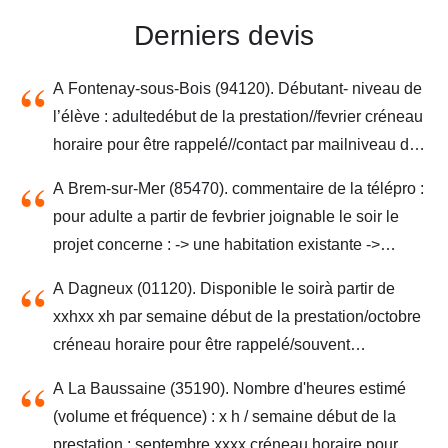
Derniers devis
A Fontenay-sous-Bois (94120). Débutant- niveau de
l’élève : adultedébut de la prestation//fevrier créneau
horaire pour être rappelé//contact par mailniveau de
l'élève : adulte
A Brem-sur-Mer (85470). commentaire de la télépro :
pour adulte a partir de fevbrier joignable le soir le
projet concerne : -> une habitation existante ->
résidence principale masque de qualification : pour
A Dagneux (01120). Disponible le soirà partir de
adulte a partir de fevbrier joignable le soir - niveau
xxhxx xh par semaine début de la prestation/octobre
de l’élève : adulte
créneau horaire pour être rappelé/souvent
joignableniveau de l'élève : xnd
A La Baussaine (35190). Nombre d'heures estimé
(volume et fréquence) : x h / semaine début de la
prestation : septembre xxxx créneau horaire pour