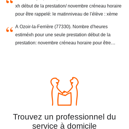
xh/semaine joignable tout le temps - niveau de
xh début de la prestation/ novembre créneau horaire
l’élève : adulte
pour être rappelé: le matinniveau de l'élève : xème
A Ozoir-la-Ferrière (77330). Nombre d'heures
estiméxh pour une seule prestation début de la
prestation: novembre créneau horaire pour être
rappelé: souvent joignable besoin ponctuel et
urgent- niveau de l’élève : xème
Trouvez un professionnel du
service à domicile