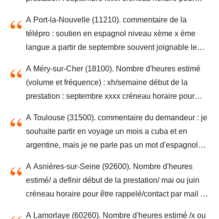
être rappelé : souvent joignable le mercredi après
A Port-la-Nouvelle (11210). commentaire de la
midi et samedi joignable dés xxhxx- niveau de
télépro : soutien en espagnol niveau xème x ème
l’élève : xnd
langue a partir de septembre souvent joignable le
projet concerne : -> une habitation existante ->
A Méry-sur-Cher (18100). Nombre d'heures estimé
résidence principale masque de qualification :
(volume et fréquence) : xh/semaine début de la
soutien en espagnol niveau xème x ème langue a
prestation : septembre xxxx créneau horaire pour
partir de septembre souvent joignable - niveau de
être rappelé : joignable tout le temps les cours
l’élève : adulte
A Toulouse (31500). commentaire du demandeur : je
seraient à donner le samedi matin.- niveau de l’élève
souhaite partir en voyage un mois a cuba et en
: xère
argentine, mais je ne parle pas un mot d'espagnol
commentaire de la télépro : cours d'espagnol (
A Asnières-sur-Seine (92600). Nombre d'heures
adulte) date : octobre xxxx heures : xh/semaine
estimé/ a definir début de la prestation/ mai ou juin
joignable tout le temps le projet concerne : -> une
créneau horaire pour être rappelé/contact par mail en
habitation existante -> résidence principale masque
journée-niveau : xème
de qualification : cours d date : octobre xxxx heures :
A Lamorlaye (60260). Nombre d'heures estimé /x ou